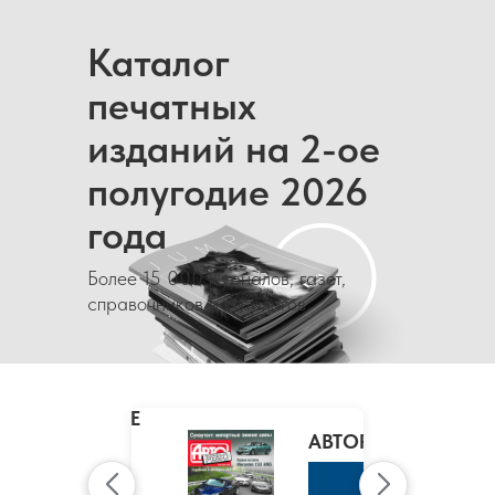
Каталог
печатных
изданий на 2-ое
полугодие 2026
года
Более 15 000 журналов, газет,
справочников и каталогов
MARIE
CLAIRE
/
АВТОРЕВЮ
МАРИ
КЛЭР
К