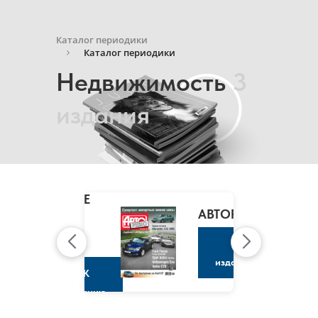
Каталог периодики
Каталог периодики
Недвижимость
3
издания
MARIE
CLAIRE
/
АВТОРЕВЮ
МАРИ
КЛЭР
К
изданию
К
изданию