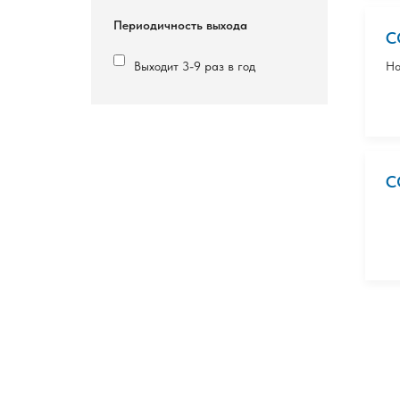
Периодичность выхода
С
Выходит 3-9 раз в год
На
С