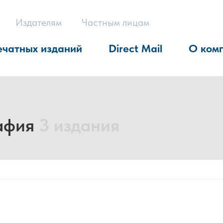
Издателям
Частным лицам
ечатных изданий
Direct Mail
О ком
рафия
3 издания