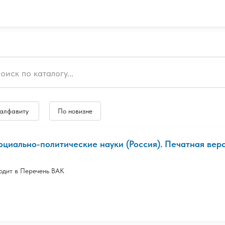
 алфавиту
По новизне
оциально-политические науки (Россия). Печатная вер
одит в Перечень ВАК