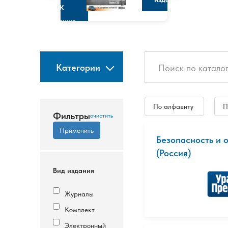
К
изданию
Категории
По алфавиту
П
Фильтры
Безопасность и 
(Россия)
Вид издания
Журналы
Комплект
Электронный