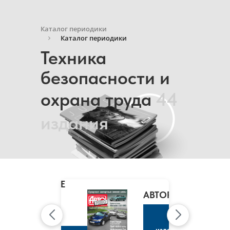
Каталог периодики
Каталог периодики
Техника
безопасности и
охрана труда
44
издания
MARIE
CLAIRE
/
АВТОРЕВЮ
МАРИ
КЛЭР
К
изданию