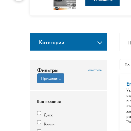
Категории
По
Фильтры
E
Ув
ад
вн
Вид издания
вт
жи
Диск
ра
"А
Книги