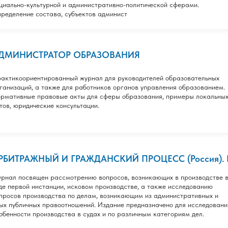
циально-культурной и административно-политической сферами.
ределение состава, субъектов админист
ДМИНИСТРАТОР ОБРАЗОВАНИЯ
актикоориентированный журнал для руководителей образовательных
ганизаций, а также для работников органов управления образованием.
рмативные правовые акты для сферы образования, примеры локальны
тов, юридические консультации.
РБИТРАЖНЫЙ И ГРАЖДАНСКИЙ ПРОЦЕСС (Россия). П
рнал посвящен рассмотрению вопросов, возникающих в производстве 
де первой инстанции, исковом производстве, а также исследованию
просов производства по делам, возникающим из административных и
ых публичных правоотношений. Издание предназначено для исследовани
обенности производства в судах и по различным категориям дел.