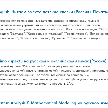
nglish. Читаем вместе детские сказки (Россия). Печат
асочно иллюстрированные детские сказки на английском языке с
нимательными упражнениями и словарём, адаптированы для детей
школьного и младшего школьного возраста. Во втором полугодии 2026 г
ходят: "Золушка", "Красавица и чудовище", "Гадкий утенок", "Белоснежка
семь гномов", "Красная шапочка", "Русалочка". В подписке повторно.
rimo aspectu на русском и английском языках (Россия). 
учный журнал "Primo aspectu" публикует результаты научно-
следовательской, научно-практической и экспериментальной/ прикладн
ятельности российских и зарубежных ученых по социальным,
манитарным и педагогическим наукам. Статьи публикуются на русском 
глийском языках. Журнал входит в перечень ВАК.
ystem Analysis & Mathematical Modeling на русском язык