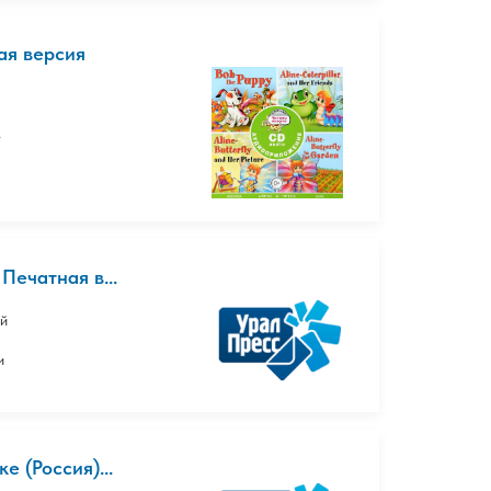
ная версия
.
Печатная в...
ой
и
е (Россия)...