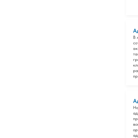
А
В 
со
ак
та
гр
кл
ра
пр
А
На
ад
пр
во
ор
ад