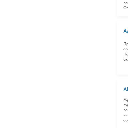
со
Оп
А
Пр
ор
Но
ак
А
Жу
су
во
ин
ос