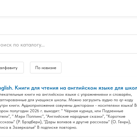
 алфавиту
По новизне
nglish. Книги для чтения на английском языке для школь
лекательные книги на английском языке с упражнениями и словарём,
аптированные для учащихся школы. Можно загрузить аудио по qr-коду
утри книги. Аудиоприложения озвучены дикторами - носителями языка! В
ором полугодии 2026 г. выходят: " Чёрная курица, или Подземные
тели", " Мэри Поппинс", "Английские народные сказки", "Короткие
ссказы" (Р. Брэдбери), "Дары волхвов и другие рассказы" (О. Генри),
лиса в Зазеркалье" В подписке повторно.