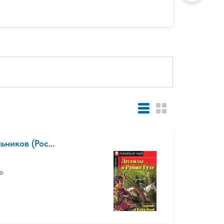
ников (Рос...
о