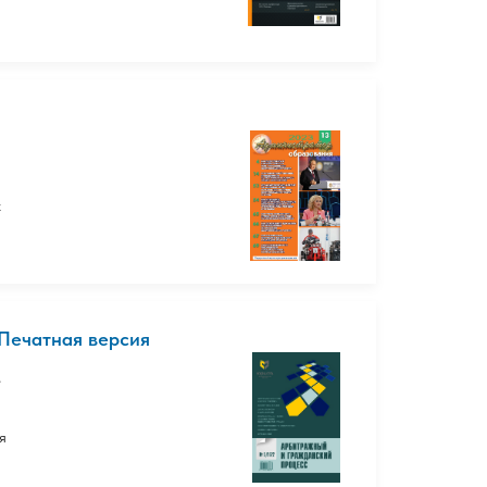
х
ечатная версия
в
я