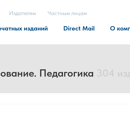
Издателям
Частным лицам
ечатных изданий
Direct Mail
О ком
ование. Педагогика
304 из