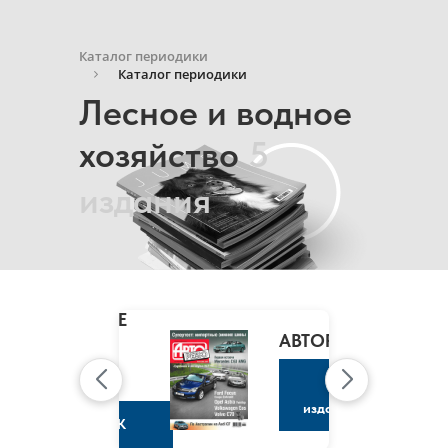
Каталог периодики
Каталог периодики
Лесное и водное
хозяйство
5
издания
MARIE
CLAIRE
/
АВТОРЕВЮ
МАРИ
КЛЭР
К
изданию
К