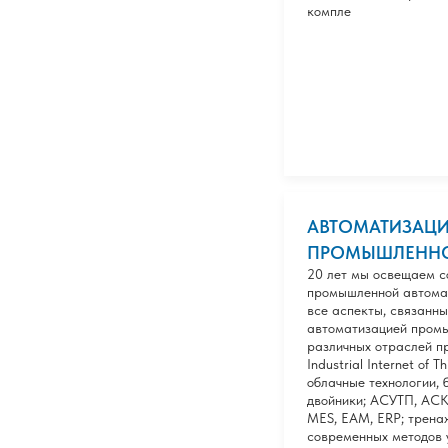
компле
АВТОМАТИЗАЦИ
ПРОМЫШЛЕНН
20 лет мы освещаем с
промышленной автомат
все аспекты, связанны
автоматизацией пром
различных отраслей пр
Industrial Internet of 
облачные технологии,
двойники; АСУТП, АС
MES, EAM, ERP; трена
современных методов 