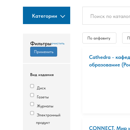
Категории
По алфавиту
П
Фильтры
Cathedra - кафе
образование (Рос
Вид издания
Диск
Газеты
Журналы
Электронный
продукт
CONNECT. Мир 