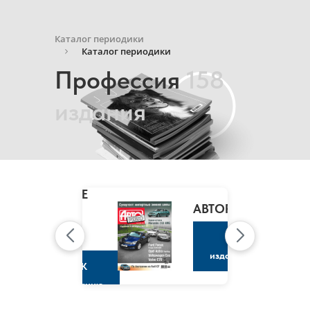
Каталог периодики
Каталог периодики
Профессия
158
издания
MARIE
CLAIRE
/
АВТОРЕВЮ
МАРИ
КЛЭР
К
изданию
К
изданию