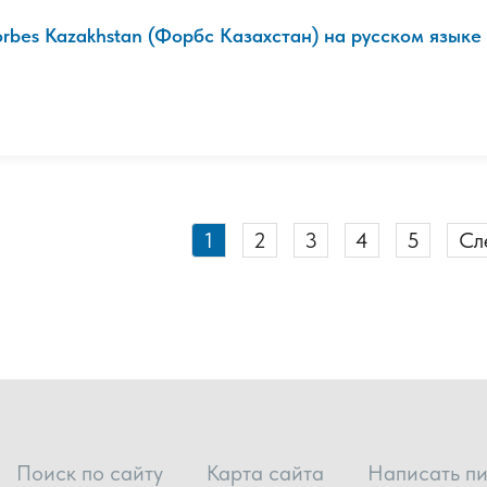
orbes Kazakhstan (Форбс Казахстан) на русском языке (
1
2
3
4
5
Сл
Поиск по сайту
Карта сайта
Написать п