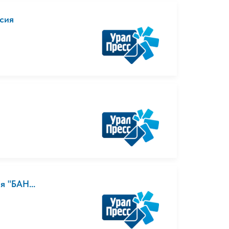
рсия
я "БАН...