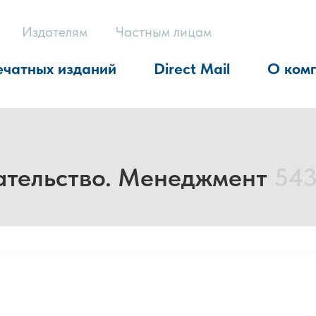
Издателям
Частным лицам
ечатных изданий
Direct Mail
О ком
ательство. Менеджмент
543