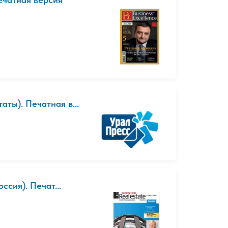
ты). Печатная в...
сия). Печат...