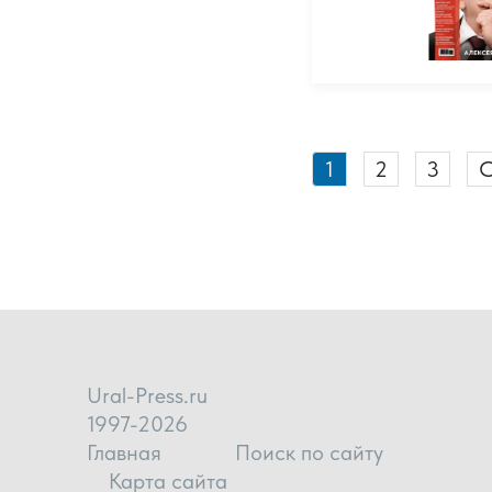
1
2
3
С
Ural-Press.ru
1997-2026
Главная
Поиск по сайту
Карта сайта