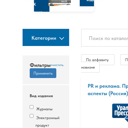
К
изданию
Категории
По алфавиту
П
Фильтры
новизне
PR и реклама. П
аспекты (Россия)
Вид издания
Журналы
Электронный
продукт