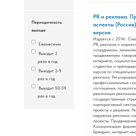
PR и реклама. П
Периодичность
аспекты (Россия)
выхода
версия
Издается с 2014г. Сп
Ежемесячно
PR, рекламе и маркети
сотрудникам, занима
Выходит 2
продвижением товаров
интернете; социологам
раза в год
студентам и преподав
Выходит 3-9
курсов по специальнос
реклама. Регулирован
раз в год
профессиональные соо
Выходит 50-59
соглашения, психологи
реализации рекламных
раз в год
государственные стру
корпоративный сектор
проекты и решения. Р
наружная реклама; со
проекты. Продвижение
Коммуникации: фирмен
брендинг, интернет-ин