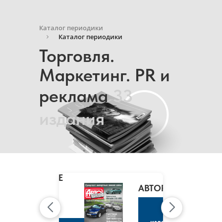
Каталог периодики
Каталог периодики
Торговля.
Маркетинг. PR и
реклама
33
издания
MARIE
CLAIRE
/
АВТОРЕВЮ
МАРИ
КЛЭР
К
изданию