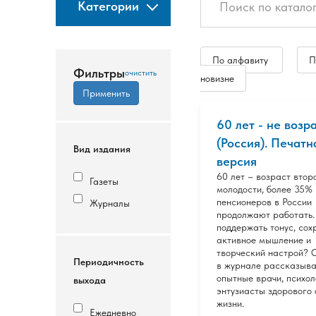
Категории
По алфавиту
П
Фильтры
новизне
60 лет - не возр
(Россия). Печатн
Вид издания
версия
60 лет – возраст втор
Газеты
молодости, более 35%
пенсионеров в России
Журналы
продолжают работать.
поддержать тонус, сох
активное мышление и
творческий настрой? 
Периодичность
в журнале рассказыв
опытные врачи, психол
выхода
энтузиасты здорового
жизни.
Ежедневно