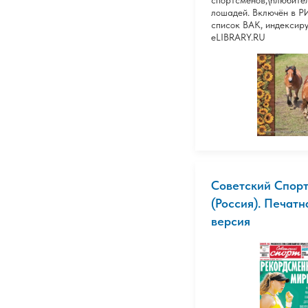
спортсменов,\nлюбите
лошадей. Включён в Р
список ВАК, индексиру
eLIBRARY.RU
Советский Спорт
(Россия). Печатн
версия