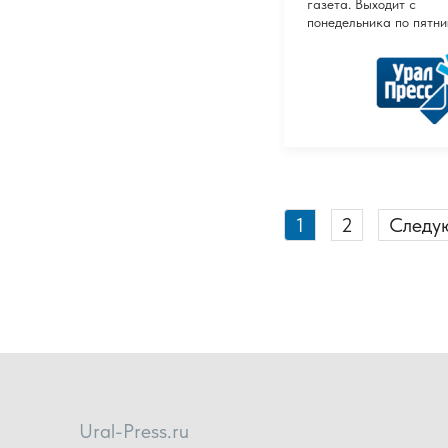
газета. Выходит с
понедельника по пятни
1
2
Следу
Ural-Press.ru