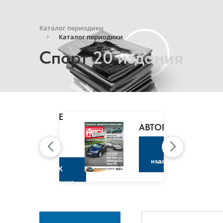
Каталог периодики
Каталог периодики
Спорт
20 издания
MARIE
CLAIRE
/
АВТОРЕВЮ
МАРИ
КЛЭР
К
изданию
К
изданию