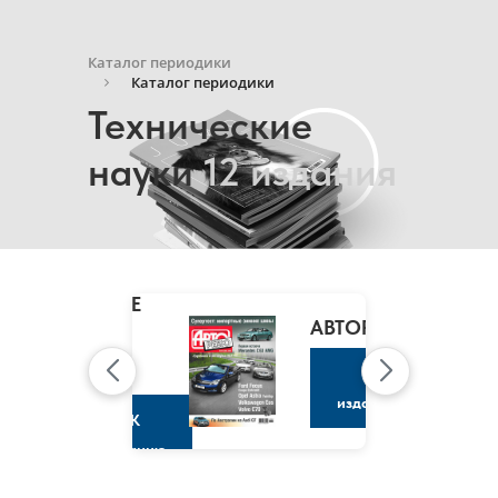
Каталог периодики
Каталог периодики
Технические
науки
12 издания
MARIE
CLAIRE
/
АВТОРЕВЮ
МАРИ
КЛЭР
К
изданию
К
изданию