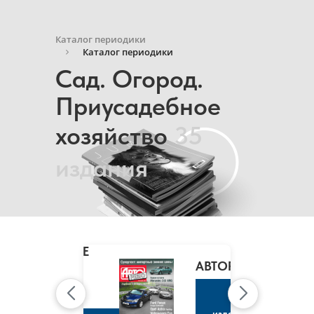
Каталог периодики
Каталог периодики
Сад. Огород.
Приусадебное
хозяйство
35
издания
MARIE
CLAIRE
/
АВТОРЕВЮ
МАРИ
КЛЭР
К
изданию