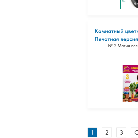
Комнатный цветн
Печатная версия
№ 2 Магия пел
1
2
3
С