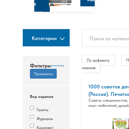
К
изданию
Категории
По алфавиту
П
Фильтры
новизне
1000 советов да
(Россия). Печатн
Вид издания
Советы специалистов,
опыт любителей, диза
Газеты
Журналы
Комплект