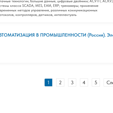
лачные технологии, большие данные, цифровые двойники; АСУТП, АСКУЭ
стемы класса SCADA, MES, EAM, ERP; тренажеры; применение
временных методов управления, различных коммуникационных
отоколов, контроллеров, датчиков, интеллектуаль
ВТОМАТИЗАЦИЯ В ПРОМЫШЛЕННОСТИ (Россия). Электр
1
2
3
4
5
Сл