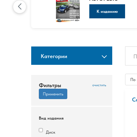
К изданию
Категории
По
Фильтры
C
Вид издания
Диск