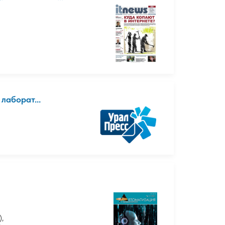
 лаборат...
),