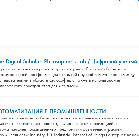
he Digital Scholar: Philosopher`s Lab / Цифровой ученый:
учно-теоретический рецензируемый журнал. Его цель: обеспечение
формационной платформы для открытой научной коммуникации между
следователями в области философии, а также в использовании
лософского пространства для междисци
ВТОМАТИЗАЦИЯ В ПРОМЫШЛЕННОСТИ
 лет мы освещаем события в сфере промышленной автоматизации.
матика включает все аспекты, связанные с цифровизацией и
томатизацией промышленных предприятий различных отраслей
омышленности: Industry 4.0, Industrial Internet of Things (Интернет вещей