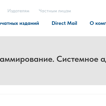
Издателям
Частным лицам
ечатных изданий
Direct Mail
О ком
аммирование. Системное 