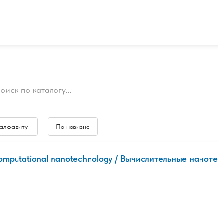
 алфавиту
По новизне
omputational nanotechnology / Вычислительные нанотех