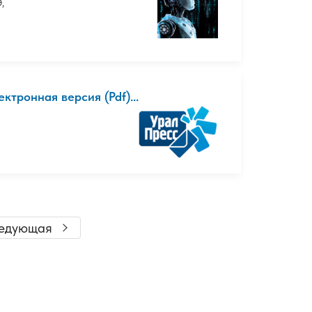
,
онная версия (Pdf)...
едующая