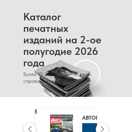
Каталог
печатных
изданий на 2-ое
полугодие 2026
года
Более 15 000 журналов, газет,
справочников и каталогов
MARIE
CLAIRE
/
АВТОРЕВЮ
МАРИ
КЛЭР
К