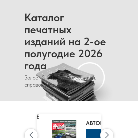
Каталог
печатных
изданий на 2-ое
полугодие 2026
года
Более 15 000 журналов, газет,
справочников и каталогов
MARIE
CLAIRE
/
АВТОРЕВЮ
МАРИ
КЛЭР
К