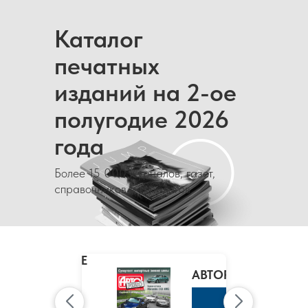
Каталог
печатных
изданий на 2-ое
полугодие 2026
года
Более 15 000 журналов, газет,
справочников и каталогов
MARIE
CLAIRE
/
АВТОРЕВЮ
МАРИ
КЛЭР
К