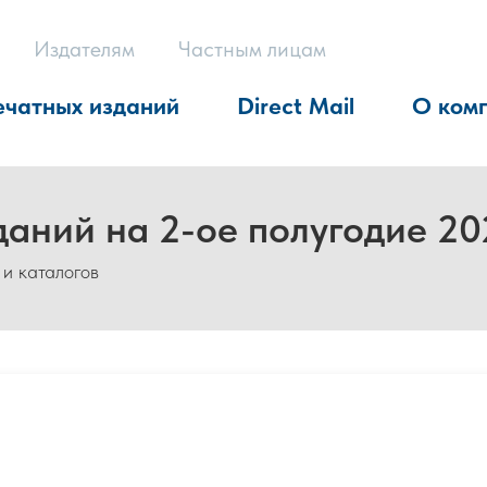
Издателям
Частным лицам
ечатных изданий
Direct Mail
О ком
даний на 2-ое полугодие 20
 и каталогов