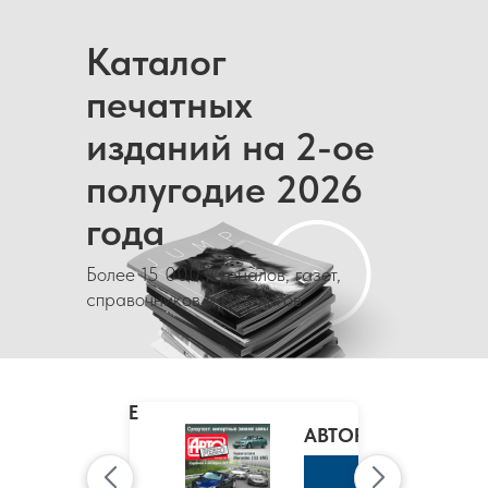
Каталог
печатных
изданий на 2-ое
полугодие 2026
года
Более 15 000 журналов, газет,
справочников и каталогов
MARIE
CLAIRE
/
АВТОРЕВЮ
МАРИ
КЛЭР
К