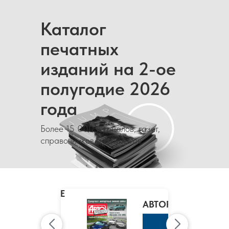
Каталог
печатных
изданий на 2-ое
полугодие 2026
года
Более 15 000 журналов, газет,
справочников и каталогов
MARIE
CLAIRE
/
АВТОРЕВЮ
МАРИ
КЛЭР
К