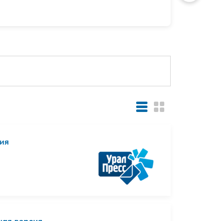
сия
ная версия