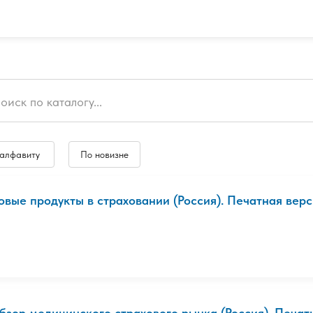
 алфавиту
По новизне
овые продукты в страховании (Россия). Печатная вер
бзор медицинского страхового рынка (Россия). Печат