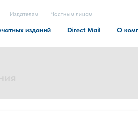
Издателям
Частным лицам
ечатных изданий
Direct Mail
О ком
ния