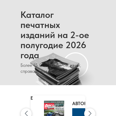
Каталог
печатных
изданий на 2-ое
полугодие 2026
года
Более 15 000 журналов, газет,
справочников и каталогов
MARIE
CLAIRE
/
АВТОРЕВЮ
МАРИ
КЛЭР
К