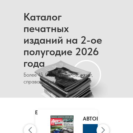
Каталог
печатных
изданий на 2-ое
полугодие 2026
года
Более 15 000 журналов, газет,
справочников и каталогов
MARIE
CLAIRE
/
АВТОРЕВЮ
МАРИ
КЛЭР
К