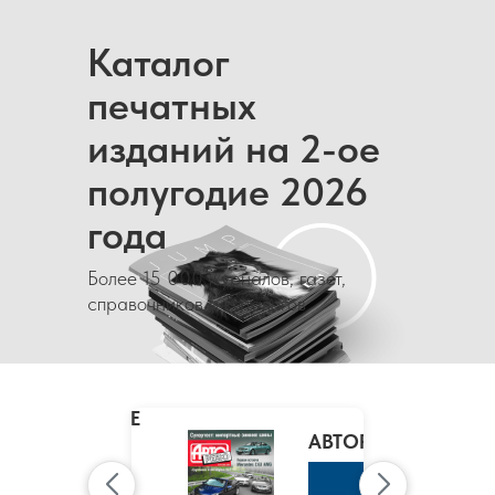
Каталог
печатных
изданий на 2-ое
полугодие 2026
года
Более 15 000 журналов, газет,
справочников и каталогов
MARIE
CLAIRE
/
АВТОРЕВЮ
МАРИ
КЛЭР
К