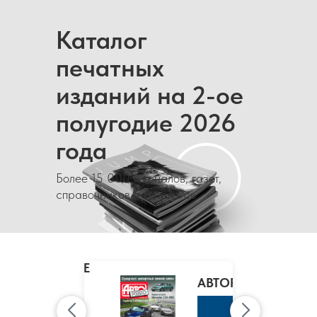
Каталог
печатных
изданий на 2-ое
полугодие 2026
года
Более 15 000 журналов, газет,
справочников и каталогов
MARIE
CLAIRE
/
АВТОРЕВЮ
МАРИ
КЛЭР
К