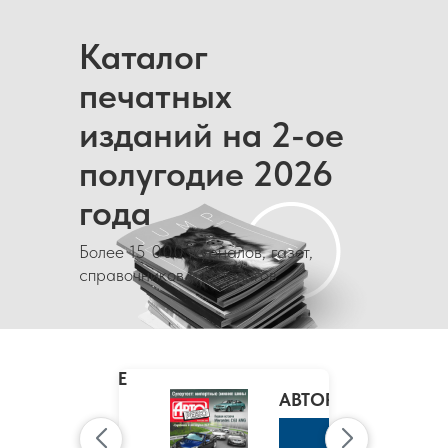
Каталог
печатных
изданий на 2-ое
полугодие 2026
года
Более 15 000 журналов, газет,
справочников и каталогов
MARIE
CLAIRE
/
АВТОРЕВЮ
МАРИ
КЛЭР
К