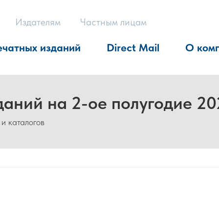
Издателям
Частным лицам
ечатных изданий
Direct Mail
О ком
даний на 2-ое полугодие 20
 и каталогов