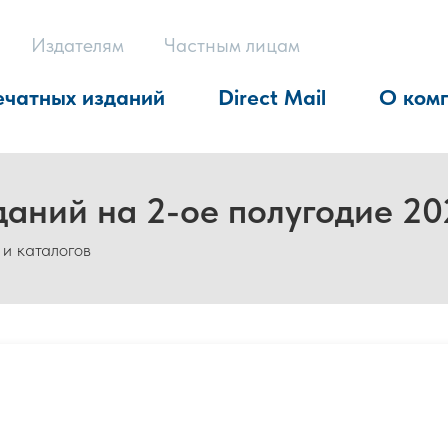
Издателям
Частным лицам
ечатных изданий
Direct Mail
О ком
даний на 2-ое полугодие 20
 и каталогов