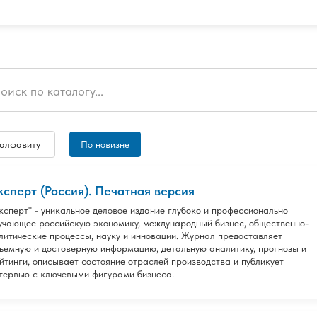
 алфавиту
По новизне
ксперт (Россия). Печатная версия
ксперт" - уникальное деловое издание глубоко и профессионально
учающее российскую экономику, международный бизнес, общественно-
литические процессы, науку и инновации. Журнал предоставляет
ъемную и достоверную информацию, детальную аналитику, прогнозы и
йтинги, описывает состояние отраслей производства и публикует
тервью с ключевыми фигурами бизнеса.