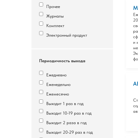
Прочее
М
Еж
Журналы
20
Комплект
св
ра
Электронный продукт
сф
и 
ме
Эк
фо
Периодичность выхода
Ежедневно
А
Еженедельно
Ежемесячно
Ст
Выходит 1 раз в год
со
ав
Выходит 10-19 раз в год
Выходит 2 раза в год
Выходит 20-29 раз в год