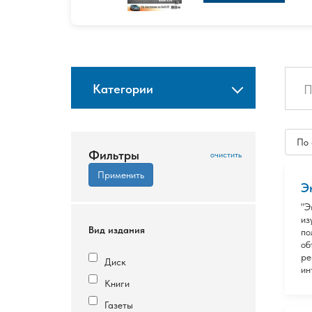
Категории
По
Фильтры
Э
"Э
из
Вид издания
по
об
ре
Диск
ин
Книги
Газеты