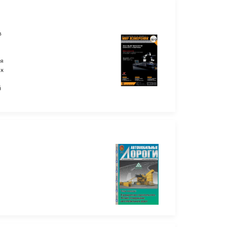
в
ля
ых
й