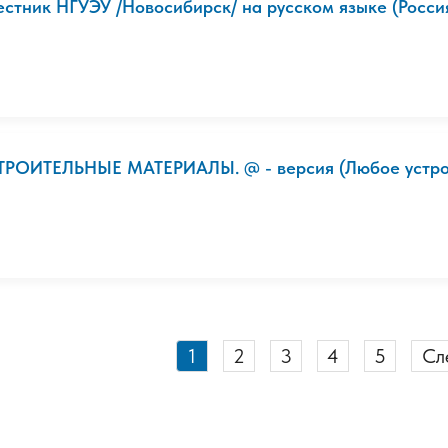
естник НГУЭУ /Новосибирск/ на русском языке (Россия)
ТРОИТЕЛЬНЫЕ МАТЕРИАЛЫ. @ - версия (Любое устройс
1
2
3
4
5
Сл