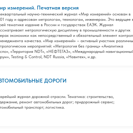
ир измерений. Печатная версия
еквартальный научно-технический журнал «Мир измерений» основан в
01 году и адресован метрологам, технологам, инженерам. Это ведущее 
оей тематике издание в России и государствах ЕАЭК. Журнал
ссматривает метрологическую дисциплину в промышленности и других
ерах экономики как непосредственный и обязательный элемент контро
менеджмента качества. «Мир измерений» – активный участник различн
трологических мероприятий: «Метрология без границ» «Аналитика
спо», «Территория NDT», «НЕФТЕГАЗ», «Международный навигационны
рум», Testing & Control, NDT Russia, «Навитех», и др.
ВТОМОБИЛЬНЫЕ ДОРОГИ
арейший журнал дорожной отрасли. Тематика: строительство,
держание, ремонт автомобильных дорог; придорожный сервис;
томобильный транспорт; логистика.