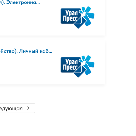
. Электронна...
тво). Личный каб...
едующая