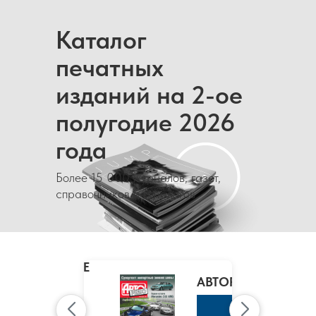
Каталог
печатных
изданий на 2-ое
полугодие 2026
года
Более 15 000 журналов, газет,
справочников и каталогов
MARIE
CLAIRE
/
АВТОРЕВЮ
МАРИ
КЛЭР
К