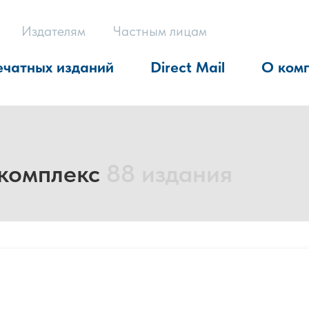
Издателям
Частным лицам
ечатных изданий
Direct Mail
О ком
комплекс
88 издания