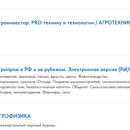
гроинвестор: PRO технику и технологии / АГРОТЕХ
гропром в РФ и за рубежом. Электронная версия (Pdf/Ht
мледелие, зерновые, овощи, фрукты, цветы. Животноводство,
теринария, пушнина. Отходы. Пищевое машиностроение, сельхозтехника
одовольствие, безалкогольные напитки. Общепит. Сельскохозяйственны
бсидии, землевладение. Фермеры, село.
ГРОФИЗИКА
еквартальный научный журнал.