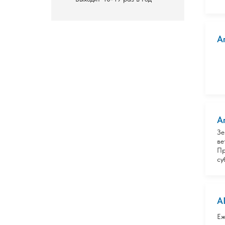
А
А
Зе
ве
Пр
су
А
Еж