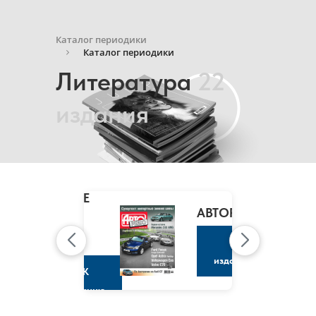
Каталог периодики
Каталог периодики
Литература
22
издания
MARIE
CLAIRE
/
АВТОРЕВЮ
МАРИ
КЛЭР
К
изданию
К
изданию