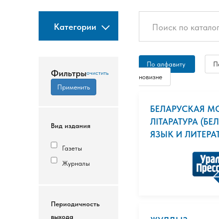
Категории
По алфавиту
П
Фильтры
новизне
БЕЛАРУСКАЯ МО
ЛIТАРАТУРА (Б
Вид издания
ЯЗЫК И ЛИТЕРАТУ
Газеты
Журналы
Периодичность
выхода