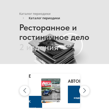
Каталог периодики
Каталог периодики
Ресторанное и
гостиничное дело
2 издания
MARIE
CLAIRE
/
АВТОРЕВЮ
МАРИ
КЛЭР
К
изданию
К
изданию