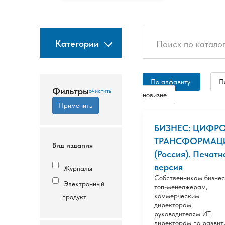
Категории
По алфавиту
П
Фильтры
новизне
БИЗНЕС: ЦИФР
ТРАНСФОРМАЦ
Вид издания
(Россия). Печатн
версия
Журналы
Собственникам бизнес
Электронный
топ-менеджерам,
коммерческим
продукт
директорам,
руководителям ИТ,
директорам по развит