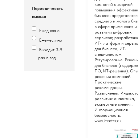
компаний с задачей
Периодичность
повышения эффективн
бизнеса; представите
выхода
среднего и малого би
в сфере применения и
Ежедневно
развития цифровых
сервисов; разработчи
Ежемесячно
ИТ-платформ и сервис
для бизнеса, ИТ-
Выходит 3-9
специалистам.
раз в год
Регулирование. Решен
для бизнеса (поддержк
ПО, ИТ-решения). Опы
решения компаний.
Практические
рекомендации.
Разъяснения. Индикат
развития: аналитика,
экспертные мнения.
Информационная
безопасность.
www.icenter.ru.