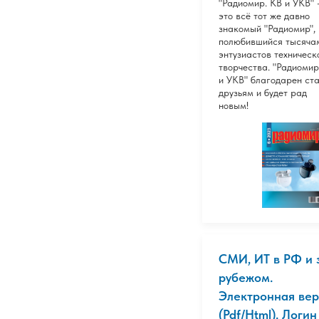
"Радиомир. КВ и УКВ" 
это всё тот же давно
знакомый "Радиомир",
полюбившийся тысяча
энтузиастов техническ
творчества. "Радиомир
и УКВ" благодарен ст
друзьям и будет рад
новым!
СМИ, ИТ в РФ и 
рубежом.
Электронная вер
(Pdf/Html). Логин 