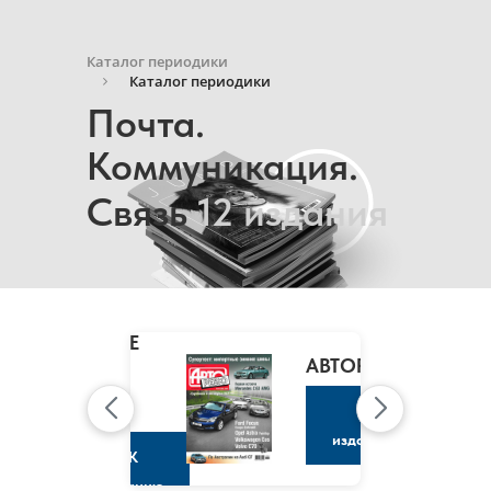
Каталог периодики
Каталог периодики
Почта.
Коммуникация.
Связь
12 издания
MARIE
CLAIRE
/
АВТОРЕВЮ
МАРИ
КЛЭР
К
изданию
К
изданию