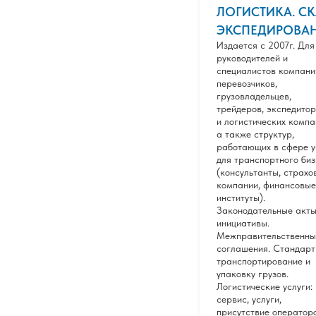
ЛОГИСТИКА. СК
ЭКСПЕДИРОВА
Издается с 2007г. Для
руководителей и
специалистов компани
перевозчиков,
грузовладельцев,
трейдеров, экспедито
и логистических компа
а также структур,
работающих в сфере у
для транспортного би
(консультанты, страхо
компании, финансовые
институты).
Законодательные акты
инициативы.
Межправительственны
соглашения. Стандарт
транспортирование и
упаковку грузов.
Логистические услуги:
сервис, услуги,
присутствие операторо