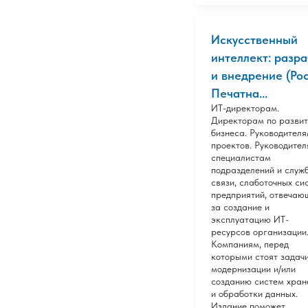
Искусственный
интеллект: разр
и внедрение (Рос
Печатна...
ИТ-директорам.
Директорам по разви
бизнеса. Руководител
проектов. Руководител
специалистам
подразделений и служб
связи, слаботочных си
предприятий, отвечаю
за создание и
эксплуатацию ИТ-
ресурсов организации
Компаниям, перед
которыми стоят задачи
модернизации и/или
созданию систем хран
и обработки данных.
Издание поможет