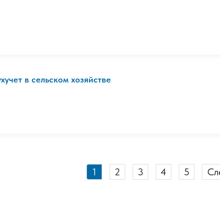
ухучет в сельском хозяйстве
1
2
3
4
5
Сл