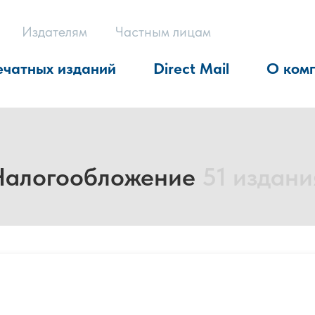
Издателям
Частным лицам
ечатных изданий
Direct Mail
О ком
 Налогообложение
51 издани