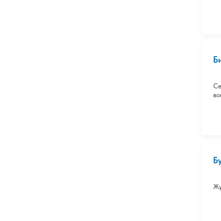
Б
Се
во
Б
Жу