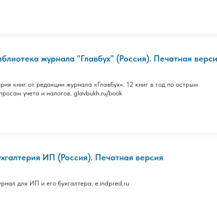
иблиотека журнала "Главбух" (Россия). Печатная верс
рия книг от редакции журнала «Главбух». 12 книг в год по острым
просам учета и налогов. glavbukh.ru/book
ухгалтерия ИП (Россия). Печатная версия
рнал для ИП и его бухгалтера. e.indpred.ru