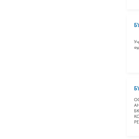
Б
Уч
ау
Б
О
А
Б
К
Р