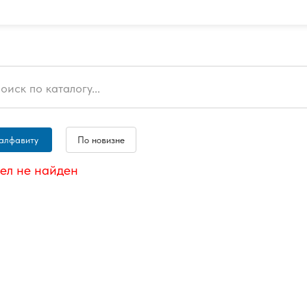
алфавиту
По новизне
ел не найден