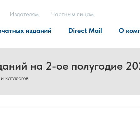
Издателям
Частным лицам
ечатных изданий
Direct Mail
О ком
даний на 2-ое полугодие 20
 и каталогов