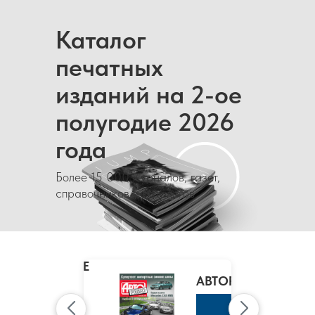
Каталог
печатных
изданий на 2-ое
полугодие 2026
года
Более 15 000 журналов, газет,
справочников и каталогов
MARIE
CLAIRE
/
АВТОРЕВЮ
МАРИ
КЛЭР
К