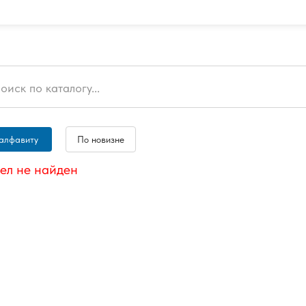
алфавиту
По новизне
ел не найден