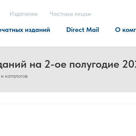
Издателям
Частным лицам
ечатных изданий
Direct Mail
О ком
даний на 2-ое полугодие 20
 и каталогов