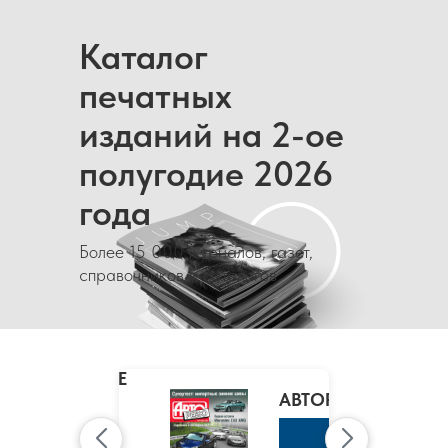
Каталог
печатных
изданий на 2-ое
полугодие 2026
года
Более 15 000 журналов, газет,
справочников и каталогов
MARIE
CLAIRE
/
АВТОРЕВЮ
МАРИ
КЛЭР
К