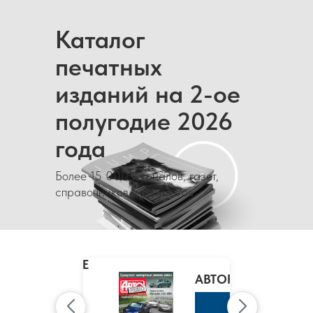
Каталог
печатных
изданий на 2-ое
полугодие 2026
года
Более 15 000 журналов, газет,
справочников и каталогов
MARIE
CLAIRE
/
АВТОРЕВЮ
МАРИ
КЛЭР
К