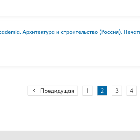
cademia. Архитектура и строительство (Россия). Печа
Предидущая
1
2
3
4