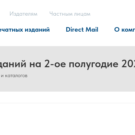
Издателям
Частным лицам
ечатных изданий
Direct Mail
О ком
даний на 2-ое полугодие 20
 и каталогов