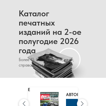
Каталог
печатных
изданий на 2-ое
полугодие 2026
года
Более 15 000 журналов, газет,
справочников и каталогов
MARIE
CLAIRE
/
АВТОРЕВЮ
МАРИ
КЛЭР
К