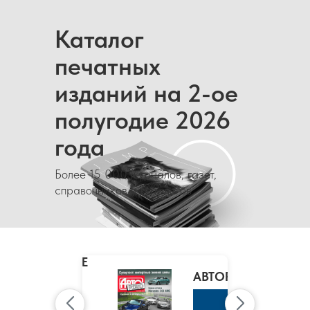
Каталог
печатных
изданий на 2-ое
полугодие 2026
года
Более 15 000 журналов, газет,
справочников и каталогов
MARIE
CLAIRE
/
АВТОРЕВЮ
МАРИ
КЛЭР
К