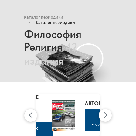
Каталог периодики
Каталог периодики
Философия
Религия
42
издания
MARIE
CLAIRE
/
АВТОРЕВЮ
МАРИ
КЛЭР
К
изданию
К