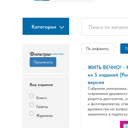
изданию
Категории
По алфавиту
П
Фильтры
ЖИТЬ ВЕЧНО! -
из 5 изданий (Ро
версия
Вид издания
Собрание уникальных 
сохранения душевного 
Книги
рецепты долголетия, с
и фитотерапевтов, от
Газеты
духовенства на вопрос
заявлялись в подписку
Журналы