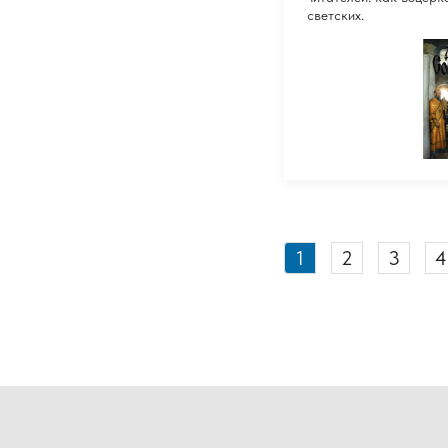
светских.
1
2
3
4