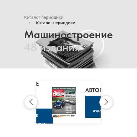
Каталог периодики
Каталог периодики
Машиностроение
48 издания
MARIE
CLAIRE
/
АВТОРЕВЮ
МАРИ
КЛЭР
К
изданию
К
изданию