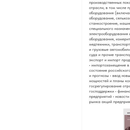
производственных пок
отрасли, в том числе 
оборудования (включа
оборудование, сельхо
станкостроение, маши
специального назначен
электрооборудования 
оборудования, измери
медтехники, транспорт
и грузовые автомобили
суда и прочие транспо
экспорт и импорт про
• импортозамещение в
состояние российског
и прогнозы • ввод нов
мощностей и планы ко
госрегулирование отр
господдержки • финан
предприятий • новости
рынка акций предприя