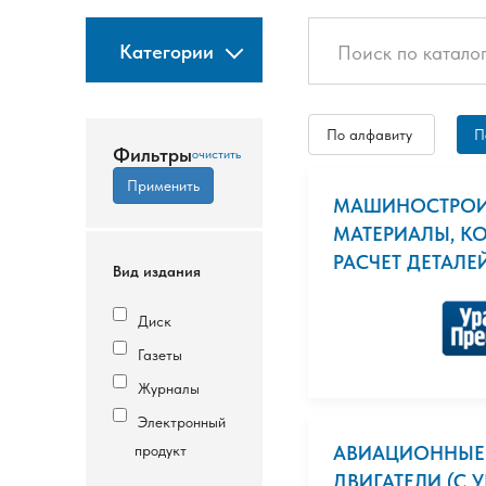
Категории
По алфавиту
П
Фильтры
МАШИНОСТРОИ
МАТЕРИАЛЫ, К
РАСЧЕТ ДЕТАЛЕЙ
Вид издания
Диск
Газеты
Журналы
Электронный
продукт
АВИАЦИОННЫЕ 
ДВИГАТЕЛИ (С 