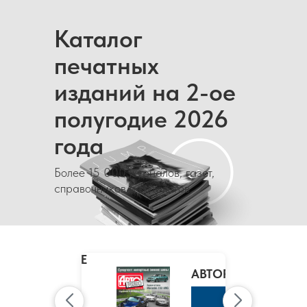
Каталог
печатных
изданий на 2-ое
полугодие 2026
года
Более 15 000 журналов, газет,
справочников и каталогов
MARIE
CLAIRE
/
АВТОРЕВЮ
МАРИ
КЛЭР
К