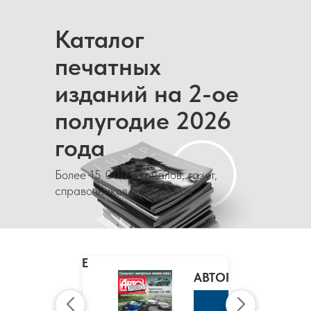
Каталог
печатных
изданий на 2-ое
полугодие 2026
года
Более 15 000 журналов, газет,
справочников и каталогов
MARIE
CLAIRE
/
АВТОРЕВЮ
МАРИ
КЛЭР
К