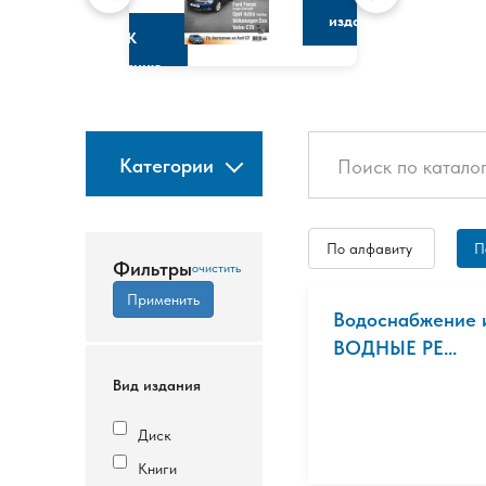
изданию
К
изданию
Категории
По алфавиту
П
Фильтры
Водоснабжение и
ВОДНЫЕ РЕ...
Вид издания
Диск
Книги