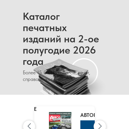
Каталог
печатных
изданий на 2-ое
полугодие 2026
года
Более 15 000 журналов, газет,
справочников и каталогов
MARIE
CLAIRE
/
АВТОРЕВЮ
МАРИ
КЛЭР
К