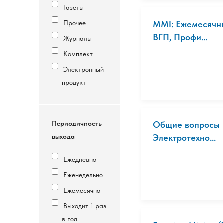
Газеты
Прочее
MMI: Ежемесячны
ВГП, Профи...
Журналы
Комплект
Электронный
продукт
Периодичность
Общие вопросы и
выхода
Электротехно...
Ежедневно
Еженедельно
Ежемесячно
Выходит 1 раз
в год