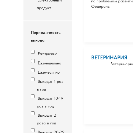
Электронный
по проблемам развити
Федераль
продукт
Периодичность
выхода
Ежедневно
ВЕТЕРИНАРИЯ
Еженедельно
Ветеринария 
Ежемесячно
Выходит 1 раз
в год
Выходит 10-19
раз в год
Выходит 2
раза в год
Выходит 20-29