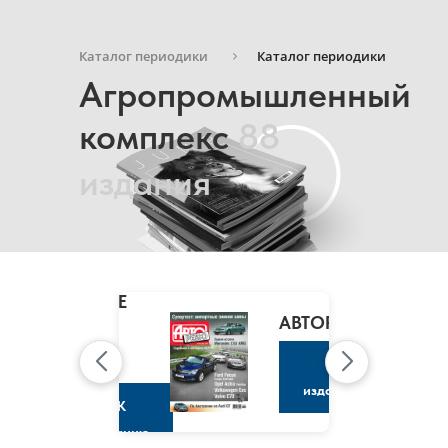
Каталог периодики
Каталог периодики
Агропромышленный
комплекс
88
издания
MARIE
CLAIRE
/
АВТОРЕВЮ
МАРИ
КЛЭР
К
изданию
К
изданию