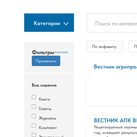
Категории
По алфавиту
П
Фильтры
Вестник агропро
Вид издания
Книги
Газеты
Журналы
ВЕСТНИК АПК 
Рецензируемый научный
Комплект
год, освещает резуль