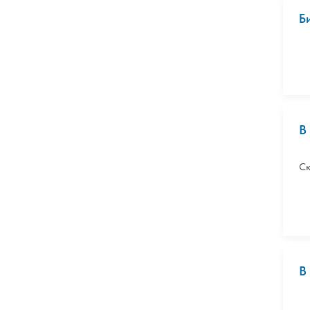
Б
В
Ск
В