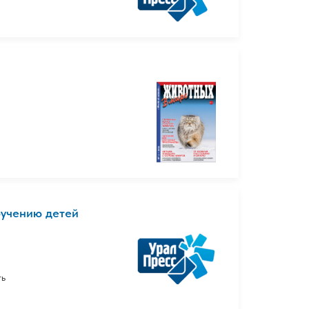
бучению детей
ть