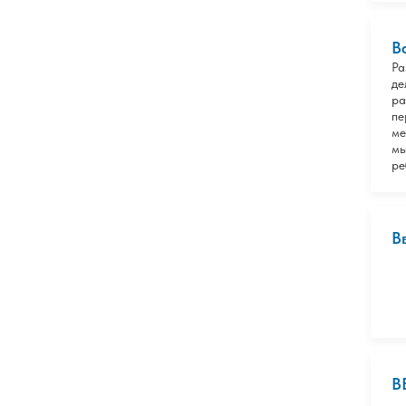
В
Ра
де
ра
пе
ме
мы
ре
В
В