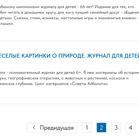
бимому миллионами журналу для детей - 66 лет! Издание для тех, кто
бит читать в домашнем кругу, для кого лучший семейный досуг - общени
детьми. Сказки, стихи, комиксы, настольные игры и знаменитые книжки-
лышки.
ЕСЕЛЫЕ КАРТИНКИ О ПРИРОДЕ. ЖУРНАЛ ДЛЯ ДЕТЕ
ля - познавательный журнал для детей 6+. В нем материалы об истории
уки, географических открытиях, о животных и растениях, космосе и
еанских глубинах. Цикл материалов «Советы Айболита».
Предидущая
1
2
3
4