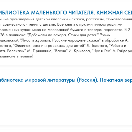
ИБЛИОТЕКА МАЛЕНЬКОГО ЧИТАТЕЛЯ. КНИЖНАЯ СЕ
чшие произведения детской классики - сказки, рассказы, стихотворения
я совместного чтения с детьми. Все книги с яркими иллюстрациями
временных художников на мелованной бумаге в твердом переплете. В 2-
26 в подписке: "Добежали до вечера. Стихи для детей" Эммы
шковской, "Лиса и журавль. Русские народные сказки" в обработке А.
лстого, "Филипок. Басни и рассказы для детей" Л. Толстого, "Ребята и
ята. Рассказы" М. Пришвина, "Басни" И. Крылова, "Чук и Гек" А. Гайдар
подписке впервые!
иблиотека мировой литературы (Россия). Печатная ве