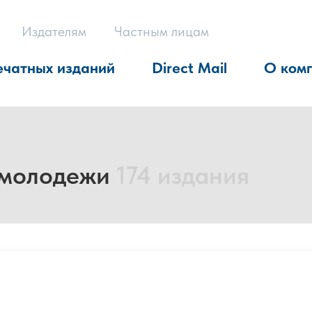
Издателям
Частным лицам
ечатных изданий
Direct Mail
О ком
и молодежи
174 издания