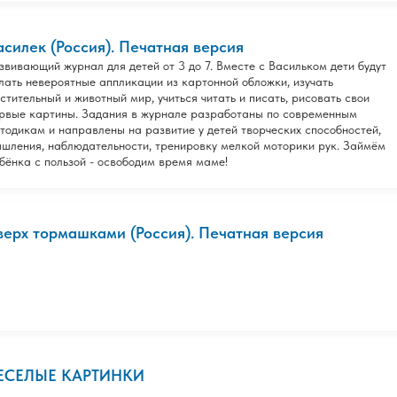
асилек (Россия). Печатная версия
звивающий журнал для детей от 3 до 7. Вместе с Васильком дети будут
лать невероятные аппликации из картонной обложки, изучать
стительный и животный мир, учиться читать и писать, рисовать свои
рвые картины. Задания в журнале разработаны по современным
тодикам и направлены на развитие у детей творческих способностей,
шления, наблюдательности, тренировку мелкой моторики рук. Займём
бёнка с пользой - освободим время маме!
верх тормашками (Россия). Печатная версия
ЕСЕЛЫЕ КАРТИНКИ