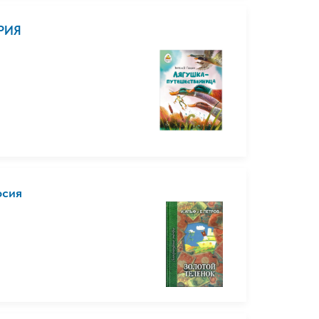
РИЯ
а
рсия