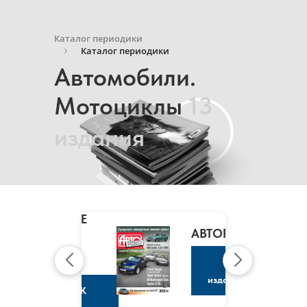
Каталог периодики
Каталог периодики
Автомобили.
Мотоциклы
13
издания
MARIE
CLAIRE
/
АВТОРЕВЮ
МАРИ
КЛЭР
К
изданию
К