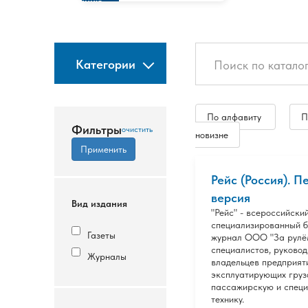
изданию
Категории
По алфавиту
П
Фильтры
новизне
Рейс (Россия). П
версия
Вид издания
"Рейс" - всероссийски
специализированный б
Газеты
журнал ООО "За рулё
специалистов, руковод
Журналы
владельцев предприят
эксплуатирующих груз
пассажирскую и спец
технику.