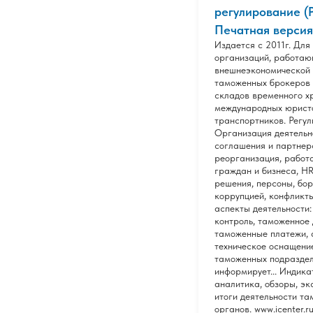
регулирование (Р
Печатная версия
Издается с 2011г. Для
организаций, работаю
внешнеэкономической 
таможенных брокеров 
складов временного х
международных юрист
транспортников. Регул
Организация деятельн
соглашения и партнер
реорганизация, работ
граждан и бизнеса, H
решения, персоны, бор
коррупцией, конфликт
аспекты деятельности
контроль, таможенное
таможенные платежи, 
техническое оснащение
таможенных подраздел
информирует... Индика
аналитика, обзоры, эк
итоги деятельности т
органов. www.icenter.r