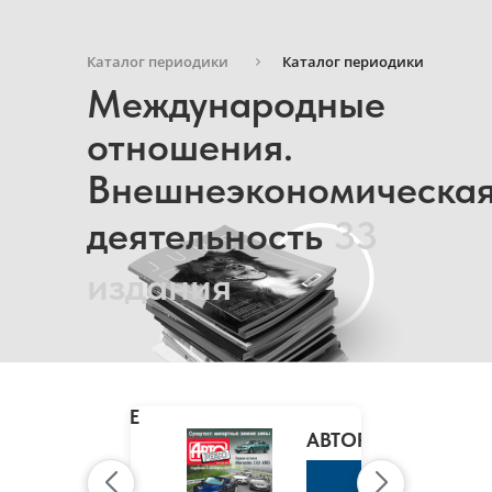
Каталог периодики
Каталог периодики
Международные
отношения.
Внешнеэкономическа
деятельность
33
издания
MARIE
CLAIRE
/
АВТОРЕВЮ
МАРИ
КЛЭР
К