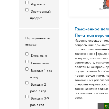
Журналы
Электронный
продукт
Таможенное дело
Печатная версия
Периодичность
Издание освещает так
выхода
вопросы как админис
организация таможенн
таможенное оформлен
Ежедневно
контроль, внешнеэкон
деятельность, таможен
Ежемесячно
валютный контроль, о
Выходит 1 раз
осуществление борьб
правонарушениями, п
в год
таможенных расследов
оперативно-розыскная 
Выходит 2
также международные
раза в год
соглашения в области
дела.
Выходит 3-9
раз в год