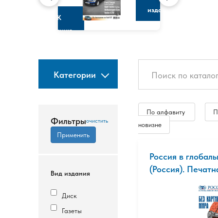
изданию
К
изданию
Категории
По алфавиту
П
Фильтры
новизне
Россия в глобал
(Россия). Печатн
Вид издания
Диск
Газеты